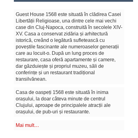
Guest House 1568 este situată în clădirea Casei
Libertății Religioase, una dintre cele mai vechi
case din Cluj-Napoca, construită în secolele XIV-
XV. Casa a conservat zidăria și arhitectură
istorică, creând o legătură sufletească cu
poveștile fascinante ale numeroaselor generații
care au locuit-o. După un lung proces de
restaurare, casa oferă apartamente și camere,
dar găzduiește și propriul muzeu, săli de
conferințe și un restaurant tradițional
transilvănean.
Casa de oaspeți 1568 este situată în inima
orașului, la doar câteva minute de centrul
Clujului, aproape de principalele atracții ale
orașului, de pub-uri și restaurante.
Mai mult…