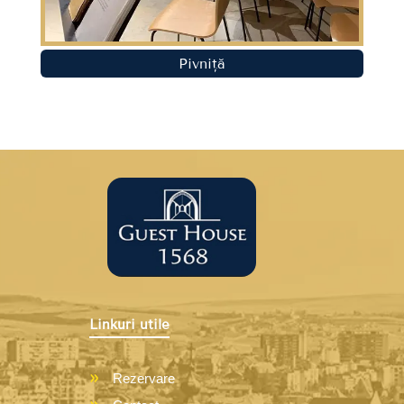
Pivniță
Linkuri utile
Rezervare