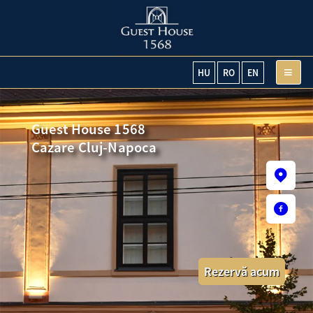
SALA DE CONFERINȚE
SALONUL VERDE
≡
HU
RO
EN
Guest House 1568
Cazare Cluj-Napoca
Rezervă acum