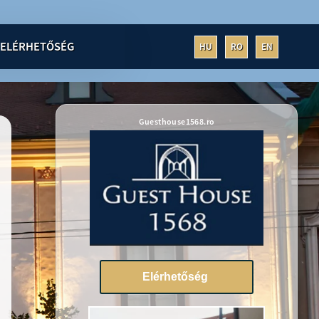
ELÉRHETŐSÉG
HU
RO
EN
Guesthouse1568.ro
Elérhetőség