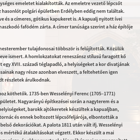
gységes emeletet kialakították. Az emeletre vezető lépcsőt
ez hasonlót polgári épületben Erdélyben eddig nem találtak.
e és a címeres, gótikus kapukeret is. A kapualj nyitott ívei
szkodó fafödém zárta. A címer tanúsága szerint a ház építője
 mesterember tulajdonosai többször is felújították. Közülük
ve ismert. A homlokzatokat reneszánsz stílusú faragott kő
 egy XVII. századi téglapadló, a helyiségeket a kor divatjának
ásainak nagy része azonban elveszett, a feltehetően igen
t részletek árulkodnak.
ádhoz köthetők. 1735-ben Wesselényi Ferenc (1705–1771)
épületet. Nagyarányú építkezései során a nagyterem és a
helyiségeket, barokk ajtókeretek készültek a kapualjban,
tornác és ennek boltozott lépcsőfeljárója, elbontották a
belső dekorációkat. A palota 1811 után vált ifj. Wesselényi
ős mértékű átalakításokat végzett. Ekkor készült a mai