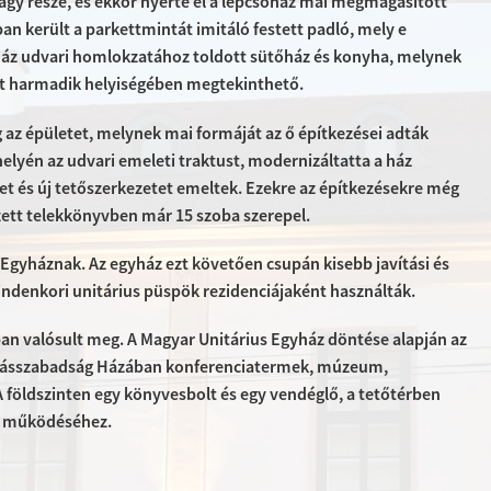
nagy része, és ekkor nyerte el a lépcsőház mai megmagasított
n került a parkettmintát imitáló festett padló, mely e
 ház udvari homlokzatához toldott sütőház és konyha, melynek
int harmadik helyiségében megtekinthető.
az épületet, melynek mai formáját az ő építkezései adták
helyén az udvari emeleti traktust, modernizáltatta a ház
et és új tetőszerkezetet emeltek. Ezekre az építkezésekre még
yzett telekkönyvben már 15 szoba szerepel.
us Egyháznak. Az egyház ezt követően csupán kisebb javítási és
mindenkori unitárius püspök rezidenciájaként használták.
ban valósult meg. A Magyar Unitárius Egyház döntése alapján az
 Vallásszabadság Házában konferenciatermek, múzeum,
A földszinten egy könyvesbolt és egy vendéglő, a tetőtérben
y működéséhez.