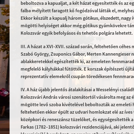
beboltozva a kapualjat, a két házat egyesítették és az e
falba mélyített faragott kő fogódzóval látták el, melyh
Ekkor készült a kapualj három gótikus, élszedett, nagy ív
mögötti helyiséget akkor még gótikus gyámkövekre táma
Kolozsvár egyik befolyásos és tehetős polgára lehetett.
III. A házat a XVI–XVII. század során, feltehetően céhes
Szabó György, Zsuponics Gábor, Merten Kannengieser ne
ablakkeretekkel egészítették ki, az emeleten fennmaradt
megfelelő kályhákkal fűtötték. E korszak építészeti újít
reprezentatív elemekről csupán töredékesen fennmarad
IV. A ház újabb jelentős átalakításai a Wesselényi csal
Kolozsvári András városi szenátortól vásárolta meg az 
mögötte levő szoba kivételével beboltozták az emeleti 
feltehetően ekkor épült az udvari homlokzat elé az íves 
középkori és reneszánsz tüzelőket, és egységesítették a 
Farkas (1782–1851) kolozsvári rezidenciájává, aki jelent