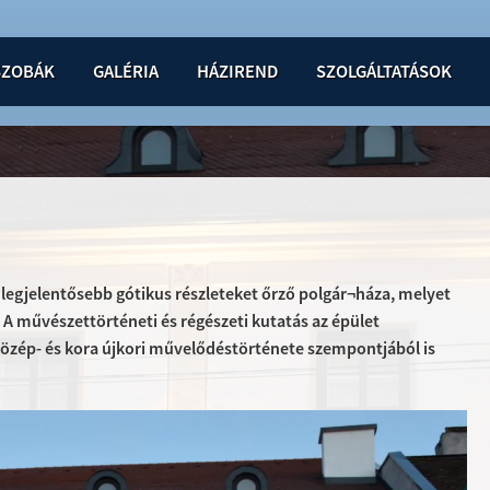
SZOBÁK
GALÉRIA
HÁZIREND
SZOLGÁLTATÁSOK
 legjelentősebb gótikus részleteket őrző polgár¬háza, melyet
 A művészettörténeti és régészeti kutatás az épület
özép- és kora újkori művelődéstörténete szempontjából is